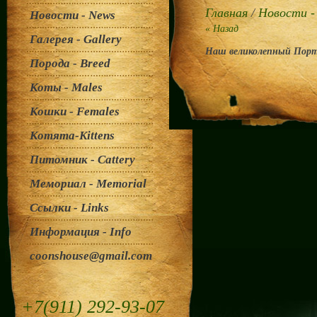
Главная
/
Новости -
Новости - News
« Назад
Галерея - Gallery
Наш великолепный Порт
Порода - Breed
Коты - Males
Кошки - Females
Котята-Kittens
Питомник - Cattery
Мемориал - Memorial
Ссылки - Links
Информация - Info
coonshouse@gmail.com
+7(911) 292-93-07