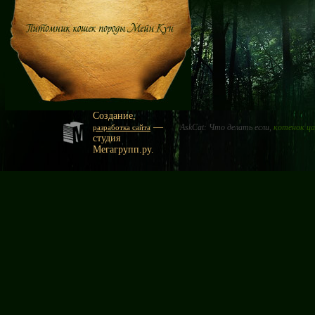
Создание,
—
AskCat: Что делать если,
котенок ца
разработка сайта
студия
Мегагрупп.ру.